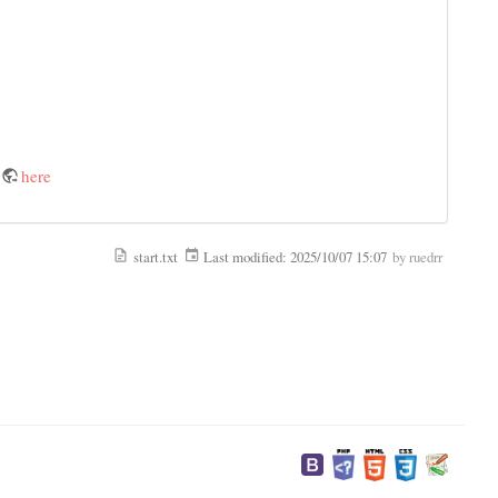
d
here
start.txt
Last modified:
2025/10/07 15:07
by
ruedrr